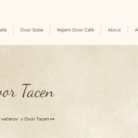
afé
Dvor Sobe
Najem Dvor Café
About
A
or Tacen
ih večerov v Dvor Tacen 👀