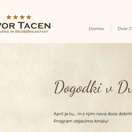
Domov
Dvor C
Dogodki v Dv
April je tu… in z njim nova doza dobr
Program objavimo kmalu!