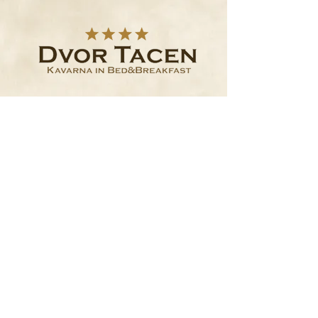
www.dvortacen.si
info@dvortacen.si
+386 (0)8 205 56 12