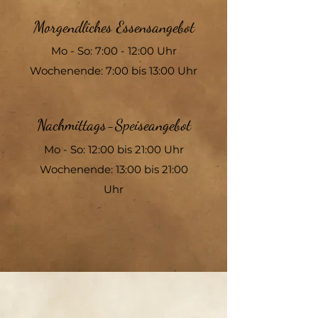
Morgendliches Essensangebot
Mo - So: 7:00 - 12:00 Uhr
Wochenende: 7:00 bis 13:00 Uhr
Nachmittags-Speiseangebot
Mo - So: 12:00 bis 21:00 Uhr
Wochenende: 13:00 bis 21:00
Uhr